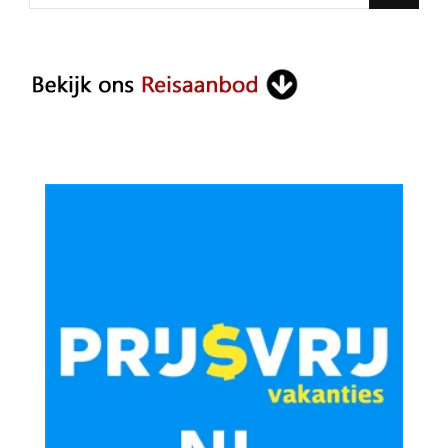
for
Something?