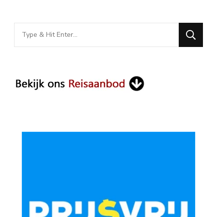
Looking
for
Something?