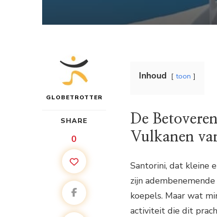
Inhoud
toon
GLOBETROTTER
De Betoveren
SHARE
Vulkanen van
0
Santorini, dat kleine
zijn adembenemende 
koepels. Maar wat mi
activiteit die dit pra