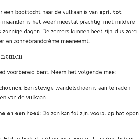
r een boottocht naar de vulkaan is van
april tot
ze maanden is het weer meestal prachtig, met mildere
 zonnige dagen. De zomers kunnen heet zijn, dus zorg
ter en zonnebrandcrème meeneemt.
t nemen
oed voorbereid bent. Neem het volgende mee:
choenen
: Een stevige wandelschoen is aan te raden
en van de vulkaan.
e en een hoed
: De zon kan fel zijn, vooral op het open
s
: Blijf gehydrateerd en zorg voor wat energie tijdens