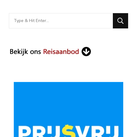
Looking
for
Something?