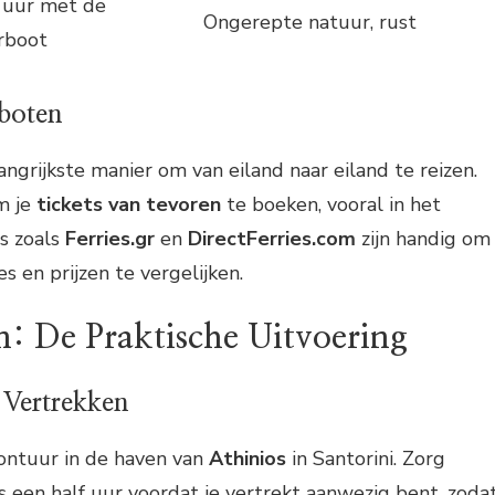
 uur met de
Ongerepte natuur, rust
rboot
boten
angrijkste manier om van eiland naar eiland te reizen.
m je
tickets van tevoren
te boeken, vooral in het
s zoals
Ferries.gr
en
DirectFerries.com
zijn handig om
s en prijzen te vergelijken.
: De Praktische Uitvoering
 Vertrekken
vontuur in de haven van
Athinios
in Santorini. Zorg
s een half uur voordat je vertrekt aanwezig bent, zoda