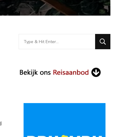
Looking
for
Something?
d