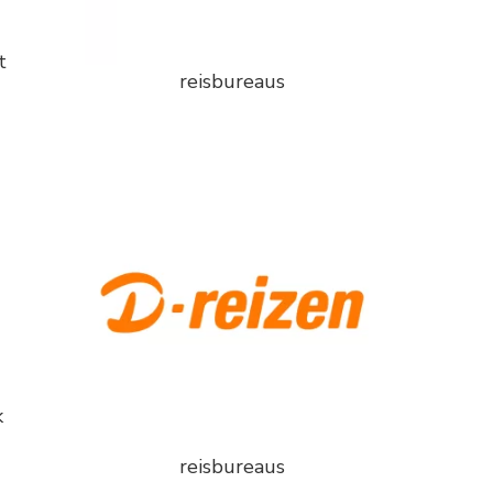
t
reisbureaus
k
reisbureaus