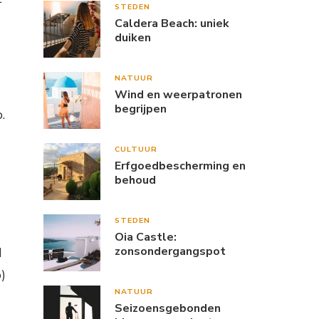
STEDEN
Caldera Beach: uniek
duiken
NATUUR
Wind en weerpatronen
begrijpen
.
CULTUUR
Erfgoedbescherming en
behoud
STEDEN
Oia Castle:
zonsondergangspot
d
)
NATUUR
Seizoensgebonden