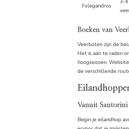
3-4
Folegandros
vee
Boeken van Veer
Veerboten zijn de bel
Het is aan te raden o
hoogseizoen. Website
de verschillende route
Eilandhoppen
Vanuit Santorini
Begin je eilandhop a
ervoor dat je minsten