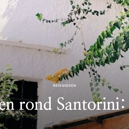
REISGIDSEN
n rond Santorini: