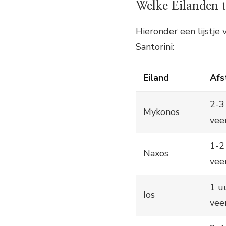
Welke Eilanden 
Hieronder een lijstje
Santorini:
Eiland
Afs
2-3
Mykonos
vee
1-2
Naxos
vee
1 u
Ios
vee