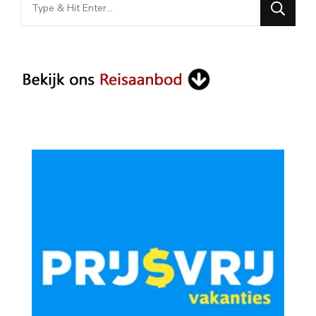
Looking
for
Something?