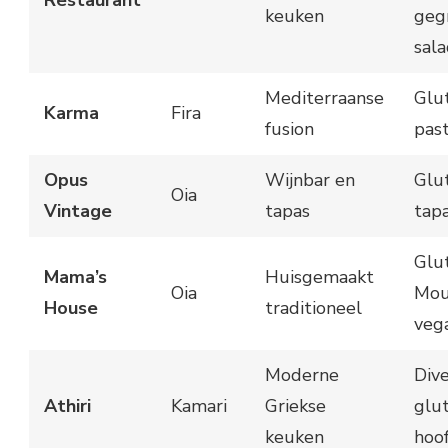
Restaurant
keuken
gegr
sal
Mediterraanse
Glut
Karma
Fira
fusion
past
Opus
Wijnbar en
Glut
Oia
Vintage
tapas
tapa
Glut
Mama’s
Huisgemaakt
Oia
Mou
House
traditioneel
veg
Moderne
Div
Athiri
Kamari
Griekse
glut
keuken
hoo