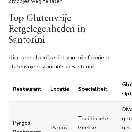
broodjes weg te laten.
Top Glutenvrije
Eetgelegenheden in
Santorini
Hier is een handige lijst van mijn favoriete
glutenvrije restaurants in Santorini!
Glu
Restaurant
Locatie
Specialiteit
Opt
Div
Traditionele
glut
Pyrgos
Pyrgos
Griekse
ger