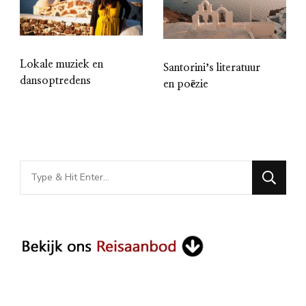
Lokale muziek en
Santoriniʼs literatuur
dansoptredens
en poëzie
Looking
for
Something?