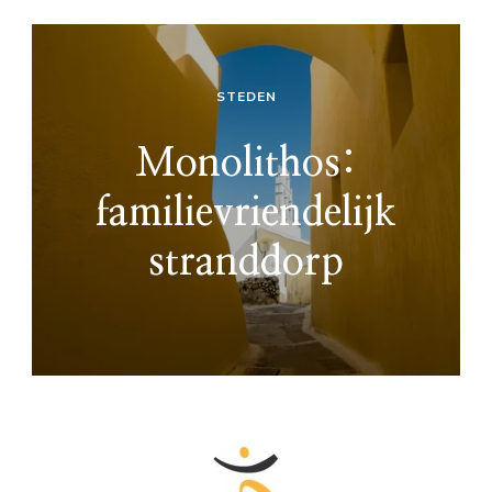
STEDEN
Monolithos:
familievriendelijk
stranddorp