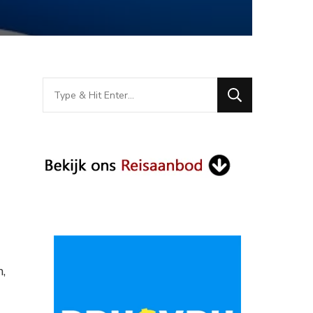
Looking
for
Something?
,