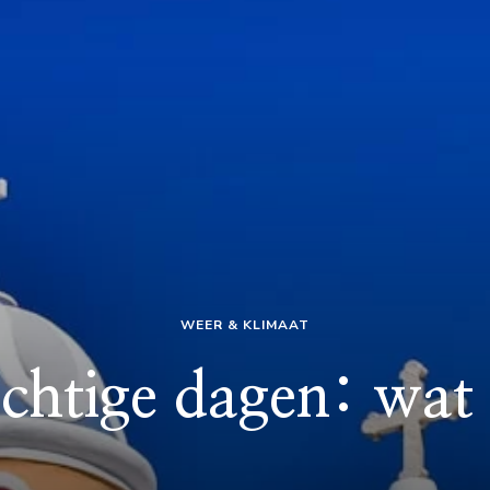
WEER & KLIMAAT
chtige dagen: wat 