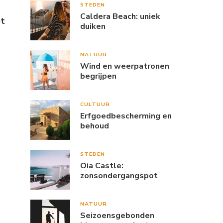
STEDEN
Caldera Beach: uniek
et
duiken
NATUUR
Wind en weerpatronen
begrijpen
CULTUUR
Erfgoedbescherming en
behoud
STEDEN
Oia Castle:
zonsondergangspot
NATUUR
Seizoensgebonden