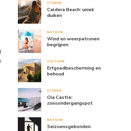
STEDEN
Caldera Beach: uniek
duiken
NATUUR
Wind en weerpatronen
begrijpen
t
n
CULTUUR
Erfgoedbescherming en
behoud
STEDEN
Oia Castle:
zonsondergangspot
NATUUR
Seizoensgebonden