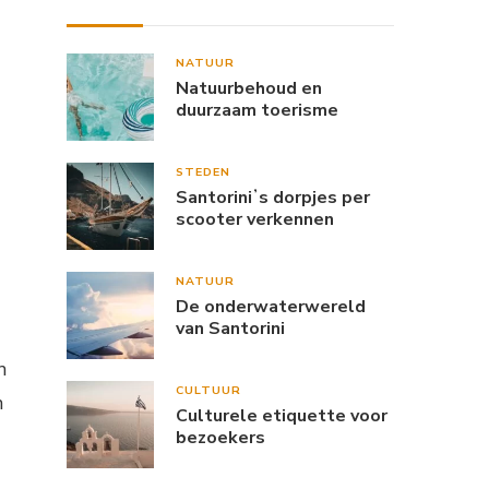
NATUUR
Natuurbehoud en
duurzaam toerisme
STEDEN
Santoriniʼs dorpjes per
scooter verkennen
NATUUR
De onderwaterwereld
van Santorini
n
CULTUUR
n
Culturele etiquette voor
bezoekers