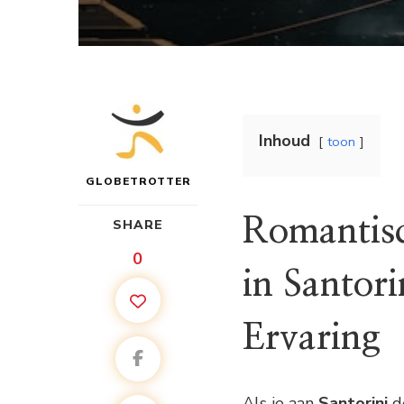
Inhoud
toon
GLOBETROTTER
Romantisc
SHARE
0
in Santor
Ervaring
Als je aan
Santorini
de