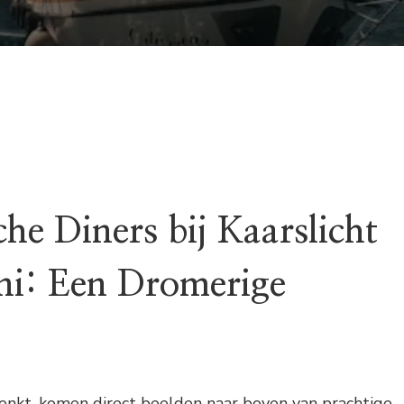
he Diners bij Kaarslicht
ini: Een Dromerige
nkt, komen direct beelden naar boven van prachtige