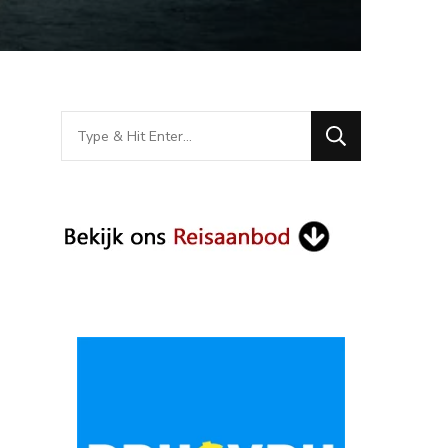
Looking
for
Something?