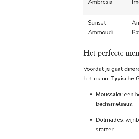
Ambrosia
Im
Sunset
A
Ammoudi
Ba
Het perfecte men
Voordat je gaat dine
het menu.
Typische 
Moussaka
: een 
bechamelsaus.
Dolmades
: wijn
starter.