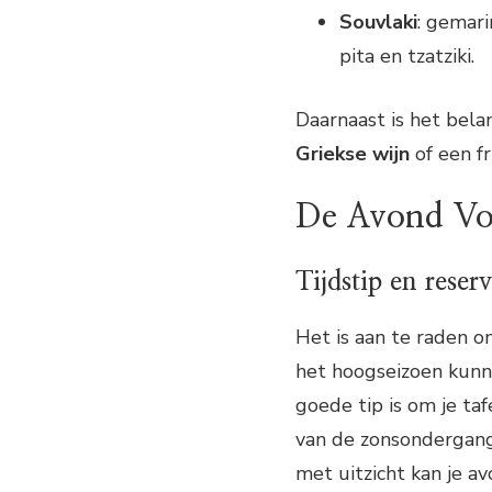
Souvlaki
: gemar
pita en tzatziki.
Daarnaast is het bela
Griekse wijn
of een f
De Avond Vo
Tijdstip en reser
Het is aan te raden o
het hoogseizoen kunne
goede tip is om je ta
van de zonsondergang
met uitzicht kan je a