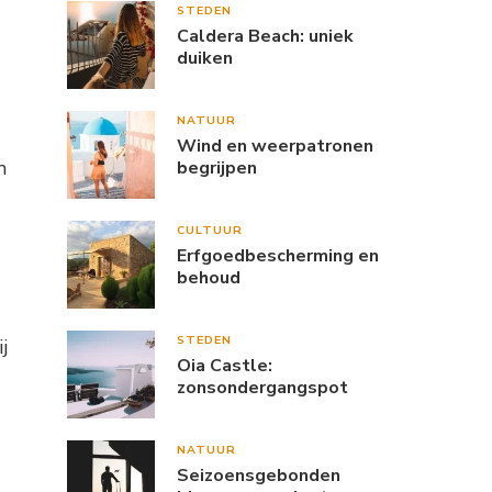
STEDEN
Caldera Beach: uniek
duiken
NATUUR
Wind en weerpatronen
m
begrijpen
CULTUUR
Erfgoedbescherming en
behoud
STEDEN
j
Oia Castle:
zonsondergangspot
NATUUR
Seizoensgebonden