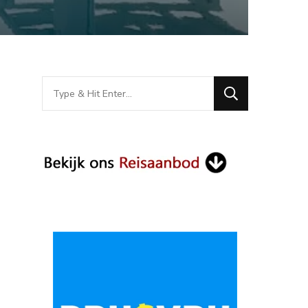
Looking
for
Something?