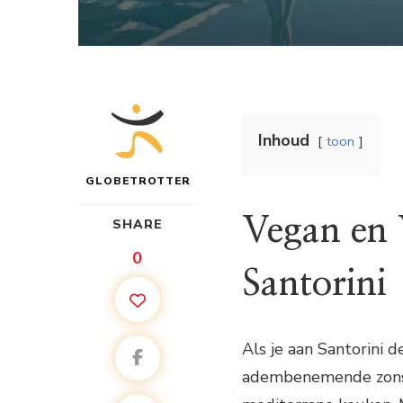
Inhoud
toon
GLOBETROTTER
Vegan en 
SHARE
0
Santorini
Als je aan Santorini d
adembenemende zonson