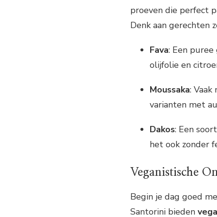
proeven die perfect p
Denk aan gerechten zo
Fava
: Een puree
olijfolie en citroe
Moussaka
: Vaak 
varianten met a
Dakos
: Een soor
het ook zonder f
Veganistische On
Begin je dag goed met
Santorini bieden
vega