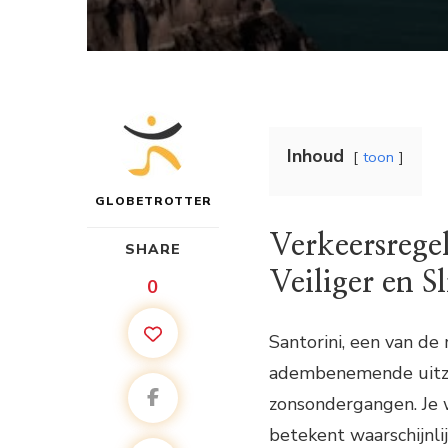
Inhoud
toon
GLOBETROTTER
Verkeersregel
SHARE
Veiliger en 
0
Santorini, een van de
adembenemende uitzic
zonsondergangen. Je w
betekent waarschijnli