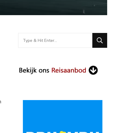
Looking
for
Something?
k
n