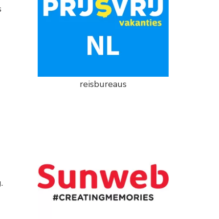
s
reisbureaus
.